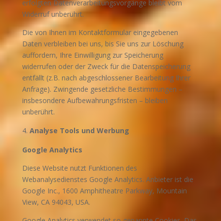
erfolgten Datenverarbeitungsvorgänge bleibt vom
Widerruf unberührt.
Die von Ihnen im Kontaktformular eingegebenen
Daten verbleiben bei uns, bis Sie uns zur Löschung
auffordern, Ihre Einwilligung zur Speicherung
widerrufen oder der Zweck für die Datenspeicherung
entfällt (z.B. nach abgeschlossener Bearbeitung Ihrer
Anfrage). Zwingende gesetzliche Bestimmungen –
insbesondere Aufbewahrungsfristen – bleiben
unberührt.
Analyse Tools und Werbung
Google Analytics
Diese Website nutzt Funktionen des
Webanalysedienstes Google Analytics. Anbieter ist die
Google Inc., 1600 Amphitheatre Parkway, Mountain
View, CA 94043, USA.
Google Analytics verwendet so genannte Cookies. Das