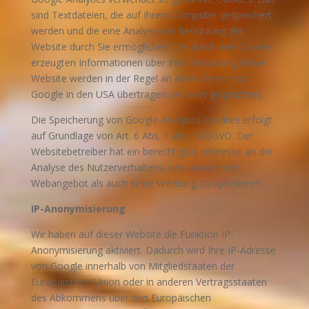
sind Textdateien, die auf Ihrem Computer gespeichert
werden und die eine Analyse der Benutzung der
Website durch Sie ermöglichen. Die durch den Cookies
erzeugten Informationen über Ihre Benutzung dieser
Website werden in der Regel an einen Server von
Google in den USA übertragen und dort gespeichert.
Die Speicherung von Google-Analytics-Cookies erfolgt
auf Grundlage von Art. 6 Abs. 1 abs. f DSGVO. Der
Websitebetreiber hat ein berechtigtes Interesse an der
Analyse des Nutzerverhaltens, um sowohl sein
Webangebot als auch seine Werbung zu optimieren.
IP-Anonymisierung
Wir haben auf dieser Website die Funktion IP-
Anonymisierung aktiviert. Dadurch wird Ihre IP-Adresse
von Google innerhalb von Mitgliedstaaten der
Europäischen Union oder in anderen Vertragsstaaten
des Abkommens über den Europäischen