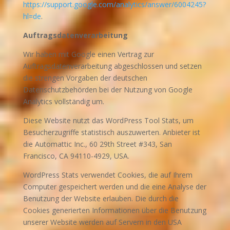
https://support.google.com/analytics/answer/6004245?
hl=de
.
Auftragsdatenverarbeitung
Wir haben mit Google einen Vertrag zur
Auftragsdatenverarbeitung abgeschlossen und setzen
die strengen Vorgaben der deutschen
Datenschutzbehörden bei der Nutzung von Google
Analytics vollständig um.
Diese Website nutzt das WordPress Tool Stats, um
Besucherzugriffe statistisch auszuwerten. Anbieter ist
die Automattic Inc., 60 29th Street #343, San
Francisco, CA 94110-4929, USA.
WordPress Stats verwendet Cookies, die auf Ihrem
Computer gespeichert werden und die eine Analyse der
Benutzung der Website erlauben. Die durch die
Cookies generierten Informationen über die Benutzung
unserer Website werden auf Servern in den USA