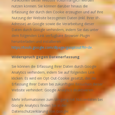
Funktionen dieser Website vollumfänglich werden
nutzen können. Sie können darüber hinaus die
Erfassung der durch den Cookie erzeugten und auf Ihre
Nutzung der Website bezogenen Daten (inkl. Ihrer IP-
Adresse) an Google sowie die Verarbeitung dieser
Daten durch Google verhindern, indem Sie das unter
dem folgenden Link verfügbare Browser-Plugin
herunterladen und installieren:
https://tools.google.com/dlpage/gaoptout?hl=de
.
Widerspruch gegen Datenerfassung
Sie können die Erfassung Ihrer Daten durch Google
Analytics verhindern, indem Sie auf folgenden Link
klicken. Es wird ein Opt-Out-Cookie gesetzt, der die
Erfassung Ihrer Daten bei zukünftigen Besuchen dieser
Website verhindert: Google Analytics deaktivieren.
Mehr Informationen zum Umgang mit Nutzerdaten bei
Google Analytics finden Sie in der
Datenschutzerklärung von Google: