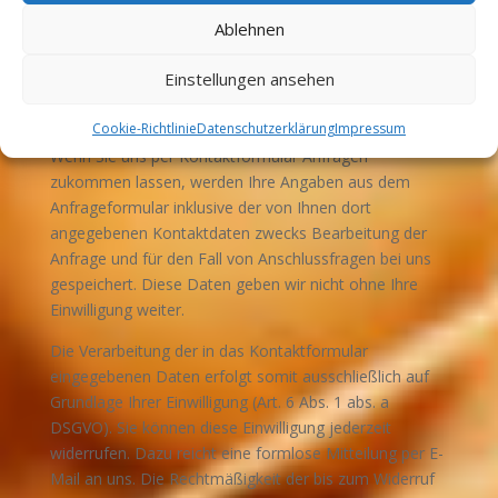
abs. b DSGVO, der die Verarbeitung von Daten zur
Ablehnen
Erfüllung eines Vertrags oder vorvertraglicher
Maßnahmen gestattet.
Einstellungen ansehen
Kontaktformular
Cookie-Richtlinie
Datenschutzerklärung
Impressum
Wenn Sie uns per Kontaktformular Anfragen
zukommen lassen, werden Ihre Angaben aus dem
Anfrageformular inklusive der von Ihnen dort
angegebenen Kontaktdaten zwecks Bearbeitung der
Anfrage und für den Fall von Anschlussfragen bei uns
gespeichert. Diese Daten geben wir nicht ohne Ihre
Einwilligung weiter.
Die Verarbeitung der in das Kontaktformular
eingegebenen Daten erfolgt somit ausschließlich auf
Grundlage Ihrer Einwilligung (Art. 6 Abs. 1 abs. a
DSGVO). Sie können diese Einwilligung jederzeit
widerrufen. Dazu reicht eine formlose Mitteilung per E-
Mail an uns. Die Rechtmäßigkeit der bis zum Widerruf