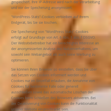
gespeichert. Ihre IP-Adresse wird nach der Verarbeitung
und vor der Speicherung anonymisiert.
“WordPress-Stats”-Cookies verbleiben auf Ihrem
Endgerät, bis Sie sie löschen.
Die Speicherung von “WordPress Stats”-Cookies
erfolgt auf Grundlage von Art. 6 Abs. 1 abs. f DSGVO.
Der Websitebetreiber hat ein berechtigtes Interesse an
der anonymisierten Analyse des Nutzerverhaltens, um
sowohl sein Webangebot als auch seine Werbung zu
optimieren.
Sie können Ihren Browser so einstellen, dass Sie über
das Setzen von Cookies informiert werden und
Cookies nur im Einzelfall erlauben, die Annahme von
Cookies für bestimmte Fälle oder generell
ausschließen sowie das automatische Löschen der
Cookies beim Schließen des Browsers aktivieren. Bei
der Deaktivierung von Cookies kann die Funktionalität
unserer Website eingeschränkt sein.