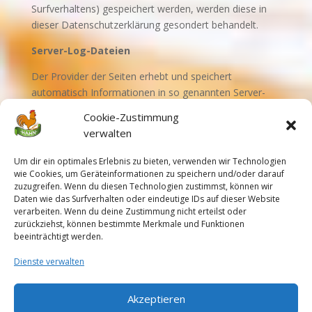
Surfverhaltens) gespeichert werden, werden diese in
dieser Datenschutzerklärung gesondert behandelt.
Server-Log-Dateien
Der Provider der Seiten erhebt und speichert
automatisch Informationen in so genannten Server-
Log-Dateien, die Ihr Browser automatisch an uns
Cookie-Zustimmung
übermittelt. Dies sind:
verwalten
Browsertyp und Browserversion
Um dir ein optimales Erlebnis zu bieten, verwenden wir Technologien
verwendetes Betriebssystem
wie Cookies, um Geräteinformationen zu speichern und/oder darauf
zuzugreifen. Wenn du diesen Technologien zustimmst, können wir
Referrer URL
Daten wie das Surfverhalten oder eindeutige IDs auf dieser Website
Hostname des zugreifenden Rechners
verarbeiten. Wenn du deine Zustimmung nicht erteilst oder
Uhrzeit der Serveranfrage
zurückziehst, können bestimmte Merkmale und Funktionen
beeinträchtigt werden.
IP-Adresse
Dienste verwalten
Eine Zusammenführung dieser Daten mit anderen
Datenquellen wird nicht vorgenommen.
Akzeptieren
Grundlage für die Datenverarbeitung ist Art. 6 Abs. 1